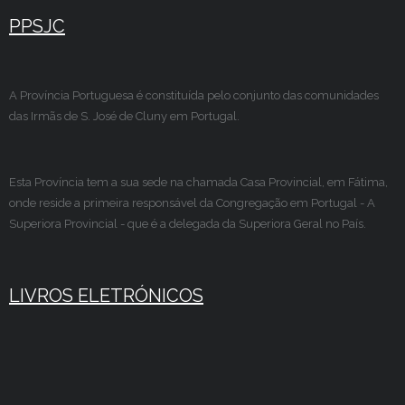
PPSJC
A Província Portuguesa é constituída pelo conjunto das comunidades
das Irmãs de S. José de Cluny em Portugal.
Esta Província tem a sua sede na chamada Casa Provincial, em Fátima,
onde reside a primeira responsável da Congregação em Portugal - A
Superiora Provincial - que é a delegada da Superiora Geral no País.
LIVROS ELETRÓNICOS