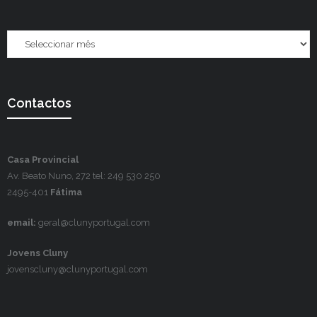
Contactos
Casa Provincial
Av. Beato Nuno, 272 tel: 249 530 250
2495-401
Fátima
email:
geral@clunyportugal.com
Jovens Cluny
jovenscluny@clunyportugal.com