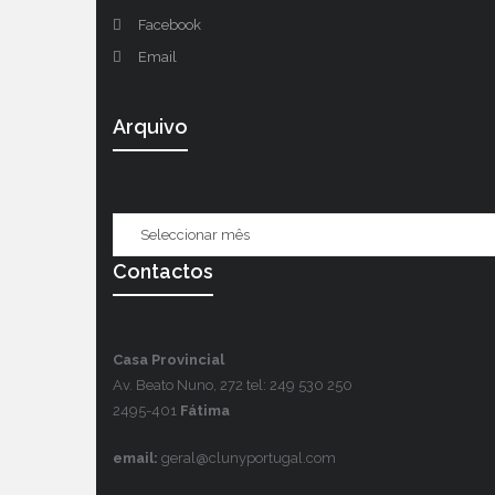
Facebook
Email
Arquivo
Contactos
Casa Provincial
Av. Beato Nuno, 272 tel: 249 530 250
2495-401
Fátima
email:
geral@clunyportugal.com