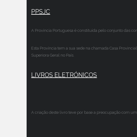
PPSJC
A Província Portuguesa é constituída pelo conjunto das c
Esta Província tem a sua sede na chamada Casa Provincial
Superiora Geral no País.
LIVROS ELETRÓNICOS
A criação deste livro teve por base a preocupação com um 