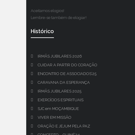
Aceitamos elogios!
Lembre-se também de elogiar!
Histórico
IRMÃS JUBILARES 2026
CUIDAR A PARTIR DO CORAÇÃO
ENCONTRO DE ASSOCIADOS’25
CARAVANA DA ESPERANÇA
IRMÃS JUBILARES 2025
EXERCÍCIOS ESPIRITUAIS
SJC em MOÇAMBIQUE
VIVER EM MISSÃO
ORAÇÃO E JEJUM PELA PAZ
CONCERTO – GUINÉ’24