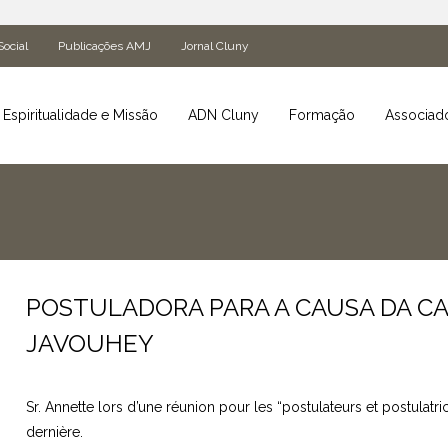
Social
Publicações AMJ
Jornal Cluny
Espiritualidade e Missão
ADN Cluny
Formação
Associad
POSTULADORA PARA A CAUSA DA C
JAVOUHEY
Sr. Annette lors d’une réunion pour les “postulateurs et postulat
dernière.