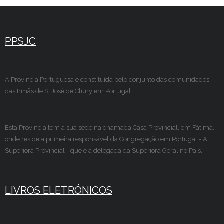
PPSJC
A Província Portuguesa é constituída pelo conjunto das comunidades
das Irmãs de S. José de Cluny em Portugal.
Esta Província tem a sua sede na chamada Casa Provincial, em Fátima,
onde reside a primeira responsável da Congregação em Portugal - A
Superiora Provincial - que é a delegada da Superiora Geral no País.
LIVROS ELETRÓNICOS