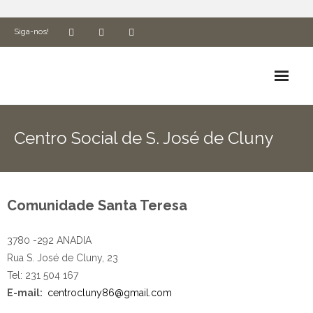
Siga-nos!
Biografia
Centro Social de S. José de Cluny
Espiritualidade e Missão
ADN Cluny
Comunidade Santa Teresa
Formação
3780 -292 ANADIA
Associados
Rua S. José de Cluny, 23
Utilidades
Tel: 231 504 167
E-mail:
centrocluny86@gmail.com
Ética e Compliance