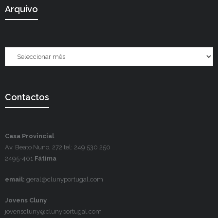
Arquivo
Contactos
Casa Provincial
Av. Beato Nuno, 272 tel: 249 530 250
2495-401
Fátima
email:
geral@clunyportugal.com
Jovens Cluny
jovenscluny@clunyportugal.com