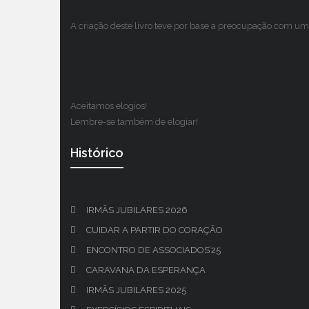
A criação deste livro teve por base a preocupação com um 
Aceitamos elogios!
Lembre-se também de elogiar!
Histórico
IRMÃS JUBILARES 2026
CUIDAR A PARTIR DO CORAÇÃO
ENCONTRO DE ASSOCIADOS’25
CARAVANA DA ESPERANÇA
IRMÃS JUBILARES 2025