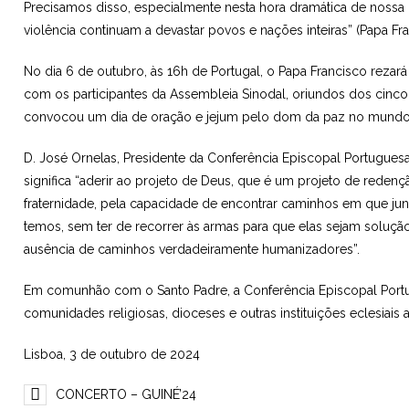
Precisamos disso, especialmente nesta hora dramática de nossa h
violência continuam a devastar povos e nações inteiras” (Papa Fra
No dia 6 de outubro, às 16h de Portugal, o Papa Francisco rezará
com os participantes da Assembleia Sinodal, oriundos dos cinco 
convocou um dia de oração e jejum pelo dom da paz no mundo
D. José Ornelas, Presidente da Conferência Episcopal Portugues
significa “aderir ao projeto de Deus, que é um projeto de reden
fraternidade, pela capacidade de encontrar caminhos em que j
temos, sem ter de recorrer às armas para que elas sejam soluç
ausência de caminhos verdadeiramente humanizadores”.
Em comunhão com o Santo Padre, a Conferência Episcopal Portugu
comunidades religiosas, dioceses e outras instituições eclesiais
Lisboa, 3 de outubro de 2024
CONCERTO – GUINÉ’24