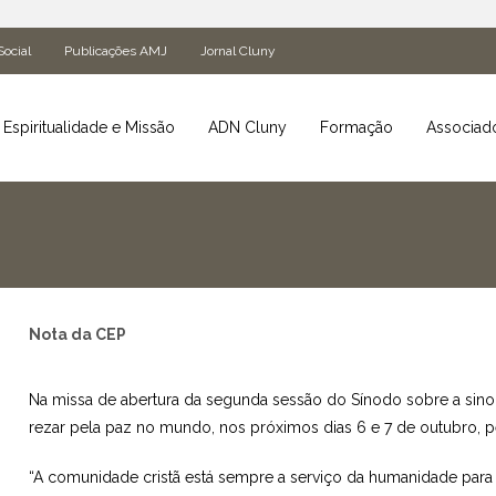
Social
Publicações AMJ
Jornal Cluny
Espiritualidade e Missão
ADN Cluny
Formação
Associad
Nota da CEP
Na missa de abertura da segunda sessão do Sínodo sobre a sinod
rezar pela paz no mundo, nos próximos dias 6 e 7 de outubro, 
“A comunidade cristã está sempre a serviço da humanidade para 