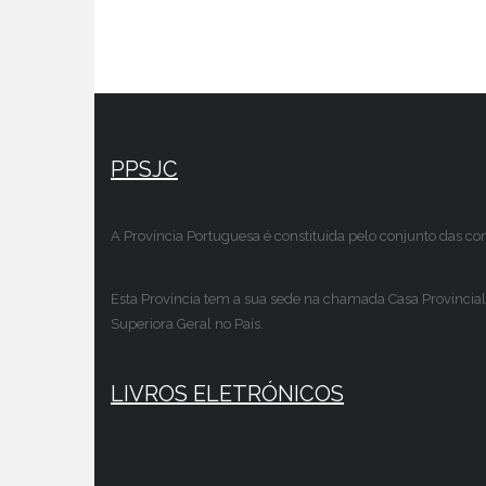
PPSJC
A Província Portuguesa é constituída pelo conjunto das c
Esta Província tem a sua sede na chamada Casa Provincial
Superiora Geral no País.
LIVROS ELETRÓNICOS