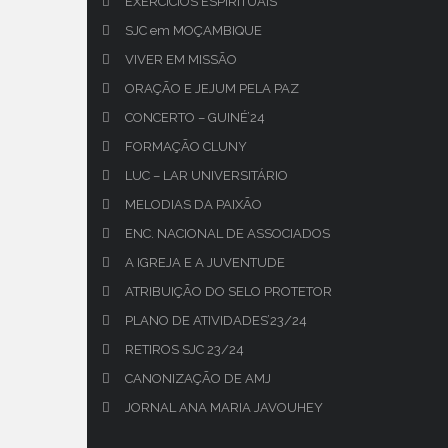
EXERCÍCIOS ESPIRITUAIS
SJC em MOÇAMBIQUE
VIVER EM MISSÃO
ORAÇÃO E JEJUM PELA PAZ
CONCERTO – GUINÉ’24
FORMAÇÃO CLUNY
LUC – LAR UNIVERSITÁRIO
MELODIAS DA PAIXÃO
ENC. NACIONAL DE ASSOCIADOS
A IGREJA E A JUVENTUDE
ATRIBUIÇÃO DO SELO PROTETOR
PLANO DE ATIVIDADES’23/24
RETIROS SJC 23/24
CANONIZAÇÃO DE AMJ
JORNAL ANA MARIA JAVOUHEY