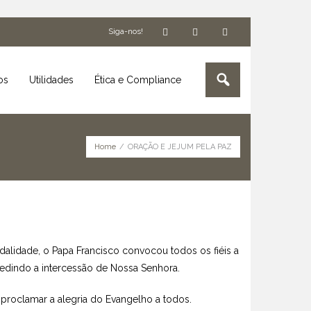
Siga-nos!
os
Utilidades
Ética e Compliance
Home
/
ORAÇÃO E JEJUM PELA PAZ
alidade, o Papa Francisco convocou todos os fiéis a
pedindo a intercessão de Nossa Senhora.
proclamar a alegria do Evangelho a todos.