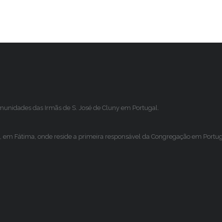
omunidades das Irmãs de S. José de Cluny em Portugal.
, em Fátima, onde reside a primeira responsável da Congregação em Portugal