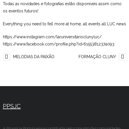
Todas as novidades e fotografias estão disponíveis assim como
os eventos futuros!
Everything you need to fell more at home, all events all LUC news
https://www.instagram.com/laruniversitarioclunyluc/
https://www.facebook.com/profile.php?id=61553812374093
MELODIAS DA PAIXÃO
FORMAÇÃO CLUNY
PPSJC
A Província Portuguesa é constituída pelo conjunto das comunidades