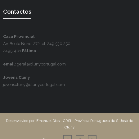
Contactos
Casa Provincial
Av. Beato Nuno, 272 tel: 249 530 250
2495-401
Fátima
email:
geral@clunyportugal.com
Jovens Cluny
jovenscluny@clunyportugal.com
Desenvolvido por: Emanuel Dias - CRSI - Província Portuguesa de S. José de
Cluny