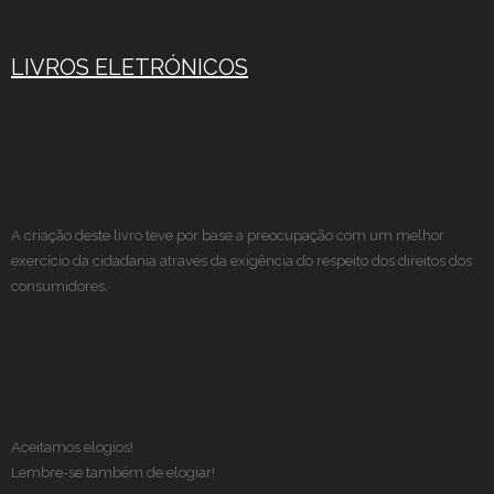
LIVROS ELETRÓNICOS
A criação deste livro teve por base a preocupação com um melhor
exercício da cidadania através da exigência do respeito dos direitos dos
consumidores.
Aceitamos elogios!
Lembre-se também de elogiar!