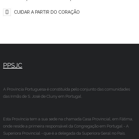
CUIDAR A PARTIR DO CORAÇÃO
PPSJC
A Província Portuguesa é constituída pelo conjunto das comunidades
das Irmãs de S. José de Cluny em Portugal.
Esta Província tem a sua sede na chamada Casa Provincial, em Fátima,
onde reside a primeira responsável da Congregação em Portugal - A
Superiora Provincial - que é a delegada da Superiora Geral no País.