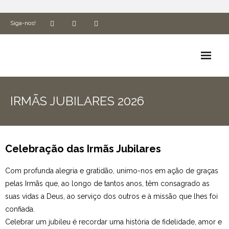
Siga-nos!
Biografia
IRMÃS JUBILARES 2026
Espiritualidade e Missão
ADN Cluny
Celebração das Irmãs Jubilares
Formação
Com profunda alegria e gratidão, unimo-nos em ação de graças
Associados
pelas Irmãs que, ao longo de tantos anos, têm consagrado as
suas vidas a Deus, ao serviço dos outros e à missão que lhes foi
Utilidades
confiada.
Celebrar um jubileu é recordar uma história de fidelidade, amor e
Ética e Compliance