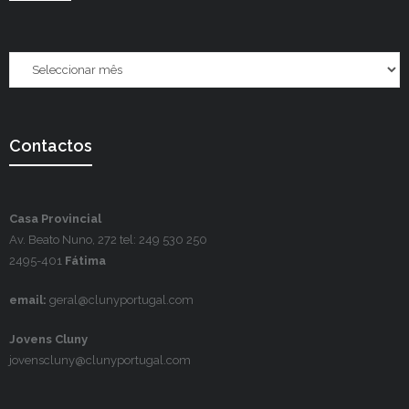
Contactos
Casa Provincial
Av. Beato Nuno, 272 tel: 249 530 250
2495-401
Fátima
email:
geral@clunyportugal.com
Jovens Cluny
jovenscluny@clunyportugal.com