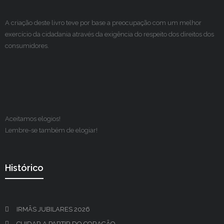
A criação deste livro teve por base a preocupação com um melhor
exercício da cidadania através da exigência do respeito dos direitos dos
consumidores.
Aceitamos elogios!
Lembre-se também de elogiar!
Histórico
IRMÃS JUBILARES 2026
CUIDAR A PARTIR DO CORAÇÃO