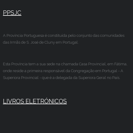
PPSJC
A Província Portuguesa é constituída pelo conjunto das comunidades
das Irmãs de S. José de Cluny em Portugal.
Esta Província tem a sua sede na chamada Casa Provincial, em Fátima,
onde reside a primeira responsável da Congregação em Portugal - A
Superiora Provincial - que é a delegada da Superiora Geral no País.
LIVROS ELETRÓNICOS