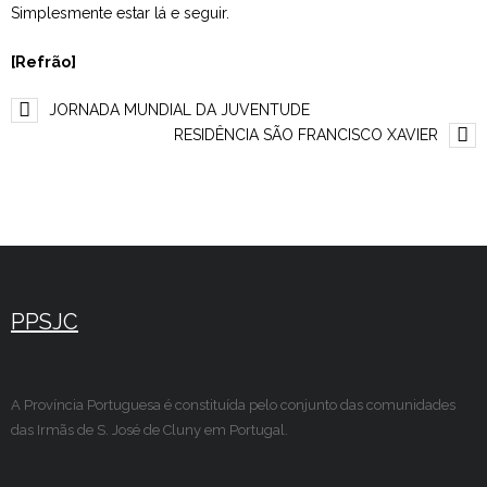
Simplesmente estar lá e seguir.
[Refrão]
JORNADA MUNDIAL DA JUVENTUDE
RESIDÊNCIA SÃO FRANCISCO XAVIER
PPSJC
A Província Portuguesa é constituída pelo conjunto das comunidades
das Irmãs de S. José de Cluny em Portugal.