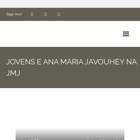
Siga-nos!
Biografia
JOVENS E ANA MARIA JAVOUHEY NA
Espiritualidade e Missão
JMJ
ADN Cluny
Formação
Associados
Utilidades
Ética e Compliance