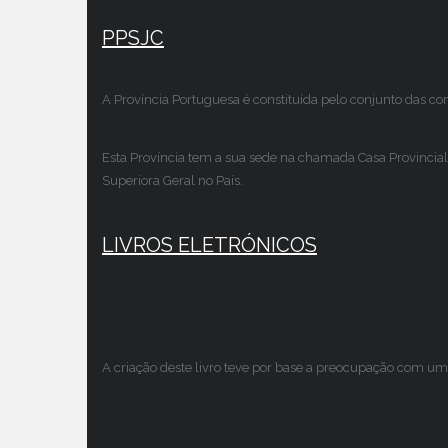
PPSJC
A Província Portuguesa é constituída pelo conjunto das c
Esta Província tem a sua sede na chamada Casa Provincial
Superiora Geral no País.
LIVROS ELETRÓNICOS
A criação deste livro teve por base a preocupação com um 