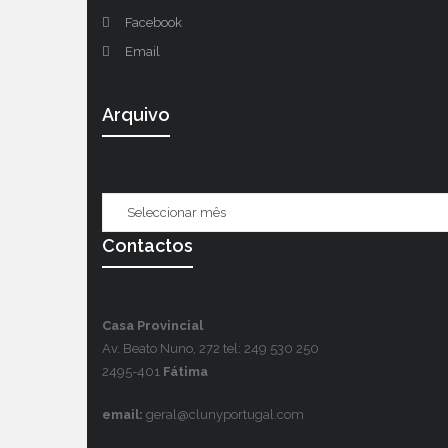
Facebook
Email
Arquivo
Contactos
Casa Provincial
Av. Beato Nuno, 272 tel: 249 530 250
2495-401
Fátima
email:
geral@clunyportugal.com