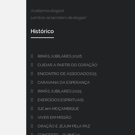
Aceitamos elogios!
Lembre-se também de elogiar!
Histórico
IRMÃS JUBILARES 2026
CUIDAR A PARTIR DO CORAÇÃO
ENCONTRO DE ASSOCIADOS’25
CARAVANA DA ESPERANÇA
IRMÃS JUBILARES 2025
EXERCÍCIOS ESPIRITUAIS
SJC em MOÇAMBIQUE
VIVER EM MISSÃO
ORAÇÃO E JEJUM PELA PAZ
CONCERTO – GUINÉ’24