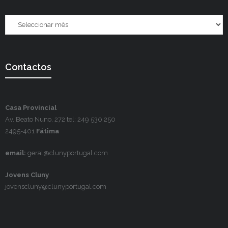
Contactos
Casa Provincial
Av. Beato Nuno, 272 tel: 249 530 250
2495-401
Fátima
email:
geral@clunyportugal.com
Jovens Cluny
jovenscluny@clunyportugal.com