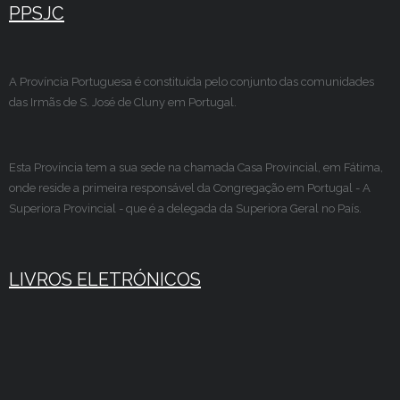
PPSJC
A Província Portuguesa é constituída pelo conjunto das comunidades
das Irmãs de S. José de Cluny em Portugal.
Esta Província tem a sua sede na chamada Casa Provincial, em Fátima,
onde reside a primeira responsável da Congregação em Portugal - A
Superiora Provincial - que é a delegada da Superiora Geral no País.
LIVROS ELETRÓNICOS