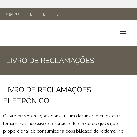
Siga-nos!
Biografia
LIVRO DE RECLAMAÇÕES
Espiritualidade e Missão
ADN Cluny
LIVRO DE RECLAMAÇÕES
Formação
ELETRÓNICO
Associados
O livro de reclamações constitui um dos instrumentos que
Utilidades
tornam mais acessível o exercício do direito de queixa, ao
proporcionar ao consumidor a possibilidade de reclamar no
Ética e Compliance