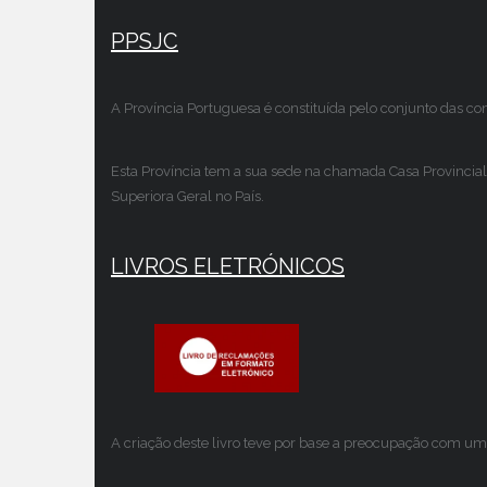
PPSJC
A Província Portuguesa é constituída pelo conjunto das c
Esta Província tem a sua sede na chamada Casa Provincial
Superiora Geral no País.
LIVROS ELETRÓNICOS
A criação deste livro teve por base a preocupação com um 