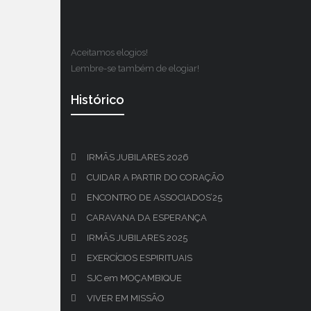
Aceitamos elogios!
Lembre-se também de elogiar!
Histórico
IRMÃS JUBILARES 2026
CUIDAR A PARTIR DO CORAÇÃO
ENCONTRO DE ASSOCIADOS’25
CARAVANA DA ESPERANÇA
IRMÃS JUBILARES 2025
EXERCÍCIOS ESPIRITUAIS
SJC em MOÇAMBIQUE
VIVER EM MISSÃO