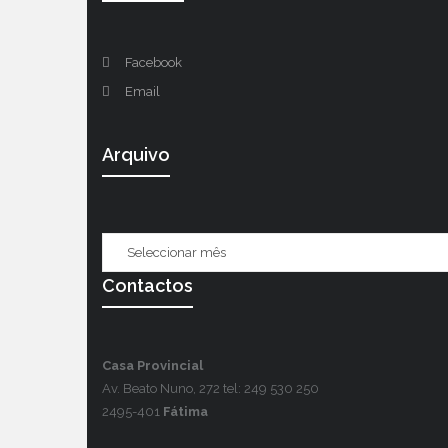
Facebook
Email
Arquivo
Contactos
Casa Provincial
Av. Beato Nuno, 272 tel: 249 530 250
2495-401
Fátima