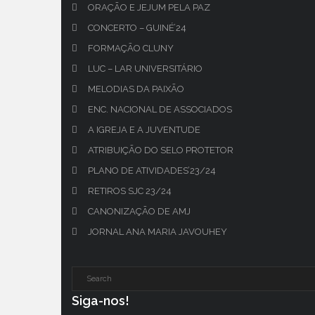
ORAÇÃO E JEJUM PELA PAZ
CONCERTO – GUINÉ’24
FORMAÇÃO CLUNY
LUC – LAR UNIVERSITÁRIO
MELODIAS DA PAIXÃO
ENC. NACIONAL DE ASSOCIADOS
A IGREJA E A JUVENTUDE
ATRIBUIÇÃO DO SELO PROTETOR
PLANO DE ATIVIDADES’23/24
RETIROS SJC 23/24
CANONIZAÇÃO DE AMJ
JORNAL ANA MARIA JAVOUHEY
Siga-nos!